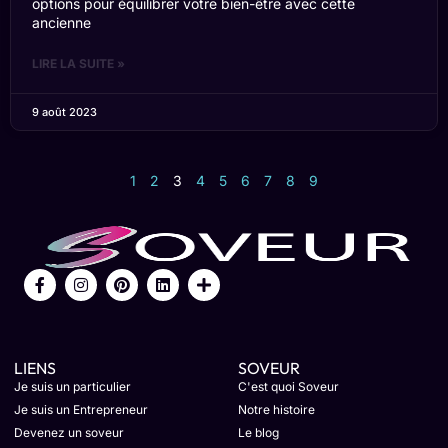
options pour équilibrer votre bien-être avec cette
ancienne
LIRE LA SUITE »
9 août 2023
1
2
3
4
5
6
7
8
9
LIENS
SOVEUR
Je suis un particulier
C'est quoi Soveur
Je suis un Entrepreneur
Notre histoire
Devenez un soveur
Le blog