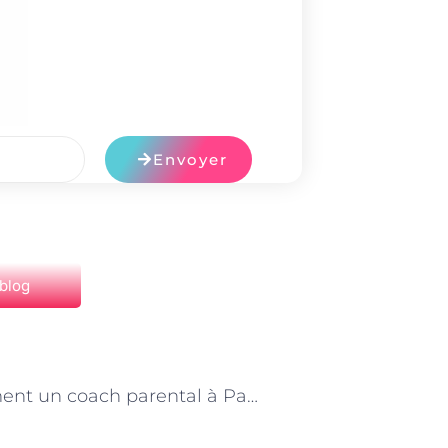
Envoyer
 blog
NEXT
« Comment un coach parental à Paris peut vous aider à favoriser l’estime de soi des enfants »