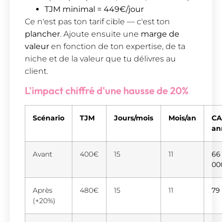
TJM minimal = 449€/jour
Ce n'est pas ton tarif cible — c'est ton
plancher
. Ajoute ensuite une
marge de
valeur
en fonction de ton expertise, de ta
niche et de la valeur que tu délivres au
client.
L'impact chiffré d'une hausse de 20%
Scénario
TJM
Jours/mois
Mois/an
CA
an
Avant
400€
15
11
66
00
Après
480€
15
11
79
(+20%)