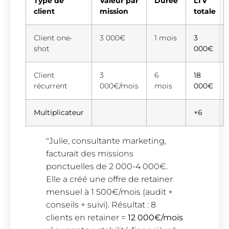
Type de
Valeur par
Durée
LTV
client
mission
totale
Client one-
3 000€
1 mois
3
shot
000€
Client
3
6
18
récurrent
000€/mois
mois
000€
Multiplicateur
×6
"Julie, consultante marketing,
facturait des missions
ponctuelles de 2 000-4 000€.
Elle a créé une offre de retainer
mensuel à 1 500€/mois (audit +
conseils + suivi). Résultat : 8
clients en retainer =
12 000€/mois