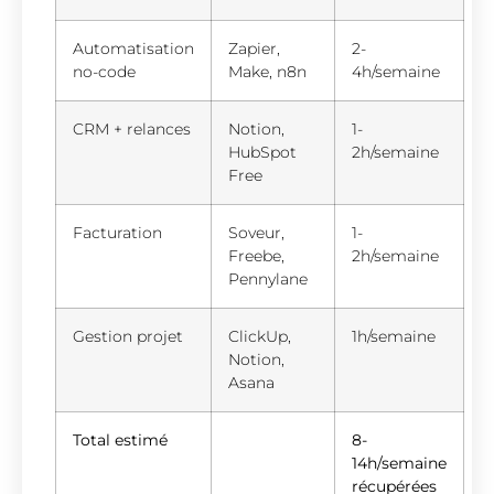
Automatisation
Zapier,
2-
no-code
Make, n8n
4h/semaine
CRM + relances
Notion,
1-
HubSpot
2h/semaine
Free
Facturation
Soveur,
1-
Freebe,
2h/semaine
Pennylane
Gestion projet
ClickUp,
1h/semaine
Notion,
Asana
Total estimé
8-
14h/semaine
récupérées