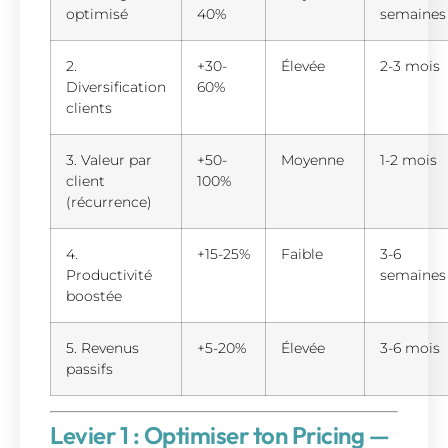
optimisé
40%
semaines
2.
+30-
Élevée
2-3 mois
Diversification
60%
clients
3. Valeur par
+50-
Moyenne
1-2 mois
client
100%
(récurrence)
4.
+15-25%
Faible
3-6
Productivité
semaines
boostée
5. Revenus
+5-20%
Élevée
3-6 mois
passifs
Levier 1 : Optimiser ton Pricing —