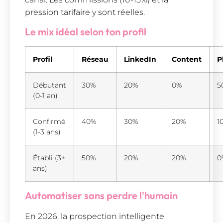
pression tarifaire y sont réelles.
Le mix idéal selon ton profil
Profil
Réseau
LinkedIn
Content
P
Débutant
30%
20%
0%
5
(0-1 an)
Confirmé
40%
30%
20%
1
(1-3 ans)
Établi (3+
50%
20%
20%
0
ans)
Automatiser sans perdre l'humain
En 2026, la prospection intelligente