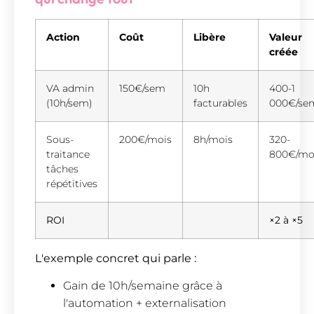
Action
Coût
Libère
Valeur
créée
VA admin
150€/sem
10h
400-1
(10h/sem)
facturables
000€/se
Sous-
200€/mois
8h/mois
320-
traitance
800€/mo
tâches
répétitives
ROI
×2 à ×5
L'exemple concret qui parle :
Gain de 10h/semaine grâce à
l'automation + externalisation