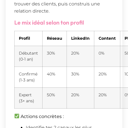
trouver des clients, puis construis une
relation directe.
Le mix idéal selon ton profil
Profil
Réseau
LinkedIn
Content
P
Débutant
30%
20%
0%
5
(0-1 an)
Confirmé
40%
30%
20%
1
(1-3 ans)
Expert
50%
20%
20%
0
(3+ ans)
Actions concrètes :
Identifie tes 2 canaux les plus