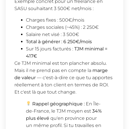
Exemple concret pour un freelance en
SASU souhaitant 3 500€ net/mois :
Charges fixes : 500€/mois
Charges sociales (~45%) : 2 250€
Salaire net visé : 3 500€
Total à générer : 6 250€/mois
Sur 15 jours facturés :
TJM minimal =
417€
Ce TJM minimal est ton plancher absolu.
Mais il ne prend pas en compte la
marge
de valeur
— c'est-à-dire ce que tu apportes
réellement à ton client en termes de ROI.
Et c'est là que tout change.
Rappel géographique :
En Île-
de-France, le TJM moyen est
34%
plus élevé
qu'en province pour
un même profil. Si tu travailles en