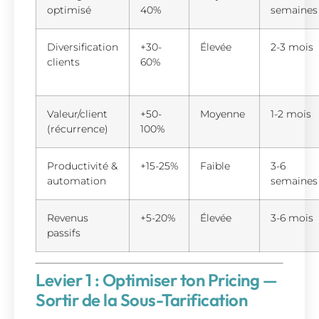
optimisé
40%
semaines
Diversification
+30-
Élevée
2-3 mois
clients
60%
Valeur/client
+50-
Moyenne
1-2 mois
(récurrence)
100%
Productivité &
+15-25%
Faible
3-6
automation
semaines
Revenus
+5-20%
Élevée
3-6 mois
passifs
Levier 1 : Optimiser ton Pricing —
Sortir de la Sous-Tarification