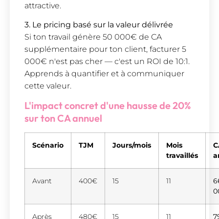
attractive.
3. Le pricing basé sur la valeur délivrée
Si ton travail génère 50 000€ de CA
supplémentaire pour ton client, facturer 5
000€ n'est pas cher — c'est un ROI de 10:1.
Apprends à quantifier et à communiquer
cette valeur.
L'impact concret d'une hausse de 20%
sur ton CA annuel
Scénario
TJM
Jours/mois
Mois
C
travaillés
a
Avant
400€
15
11
6
0
Après
480€
15
11
7