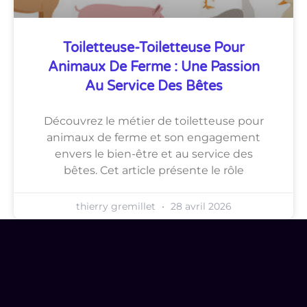
Toiletteuse-Toiletteuse Pour
Animaux De Ferme : Une Passion
Au Service Des Bêtes
Découvrez le métier de toiletteuse pour
animaux de ferme et son engagement
envers le bien-être et au service des
bêtes. Cet article présente le rôle
thierry gremillet
28 avril 2026