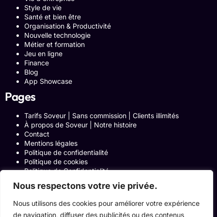
Style de vie
Santé et bien être
Organisation & Productivité
Nouvelle technologie
Métier et formation
Jeu en ligne
Finance
Blog
App Showcase
Pages
Tarifs Soveur | Sans commission | Clients illimités
À propos de Soveur | Notre histoire
Contact
Mentions légales
Politique de confidentialité
Politique de cookies
Politique de Confidentialité
Formulaire de contact
Nous respectons votre vie privée.
Blog
Notre histoire
Nous utilisons des cookies pour améliorer votre expérience
Programme Affiliation
de navigation, diffuser des publicités ou des contenus
Conditions générales d’utilisation