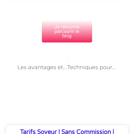
Je retourne
parcourir le
blog
PRÉCÉDENT
NEXT
Les avantages et inconvénients de la peinture au couteau à Paris
Techniques pour peindre des natures mortes à Paris
Découvrez Également
Tarifs Soveur | Sans Commission |