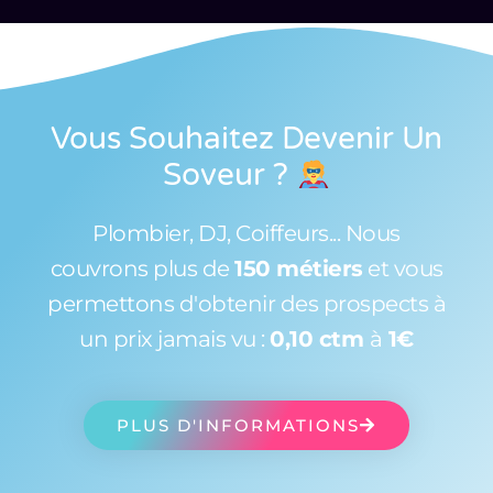
Vous Souhaitez Devenir Un
Soveur
?
Plombier, DJ, Coiffeurs... Nous
couvrons plus de
150 métiers
et vous
permettons d'obtenir des prospects à
un prix jamais vu :
0,10 ctm
à
1€
PLUS D'INFORMATIONS