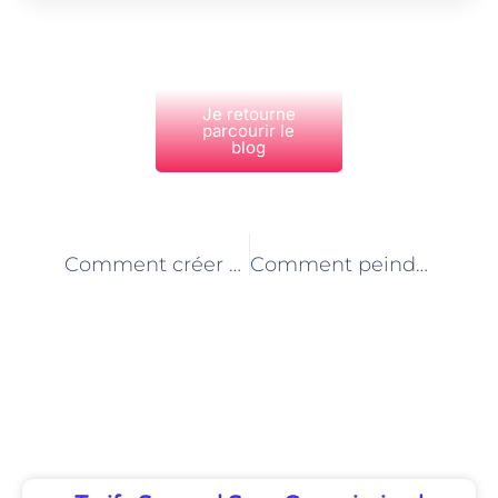
Je retourne
parcourir le
blog
PRÉCÉDENT
NEXT
Comment créer des effets de lumière en peinture à Paris
Comment peindre des scènes de rue à Paris
Découvrez Également