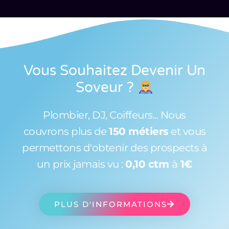
Vous Souhaitez Devenir Un
Soveur
?
Plombier, DJ, Coiffeurs... Nous
couvrons plus de
150 métiers
et vous
permettons d'obtenir des prospects à
un prix jamais vu :
0,10 ctm
à
1€
PLUS D'INFORMATIONS