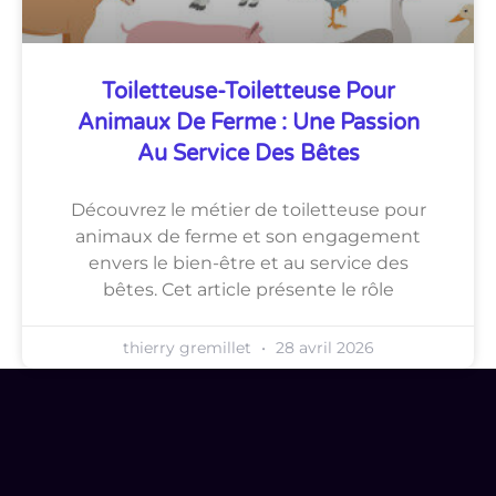
Toiletteuse-Toiletteuse Pour
Animaux De Ferme : Une Passion
Au Service Des Bêtes
Découvrez le métier de toiletteuse pour
animaux de ferme et son engagement
envers le bien-être et au service des
bêtes. Cet article présente le rôle
thierry gremillet
28 avril 2026