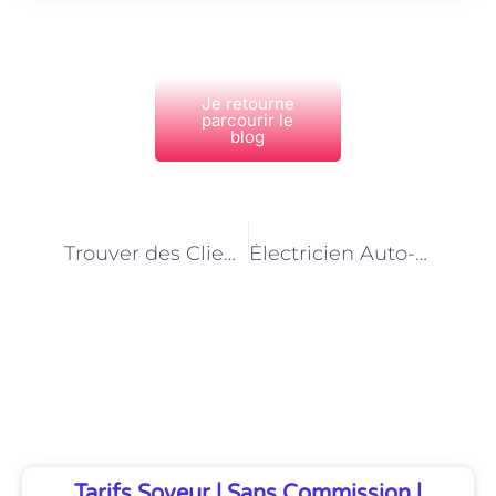
Je retourne
parcourir le
blog
PRÉCÉDENT
NEXT
Trouver des Clients en Tant que Femme de Ménage – Quelle Plateforme Choisir en 2025 ?
Électricien Auto-Entrepreneur : Formation & Diplômes INDISPENSABLES en 2025 (+ Guide Pratique)
Découvrez Également
Tarifs Soveur | Sans Commission |