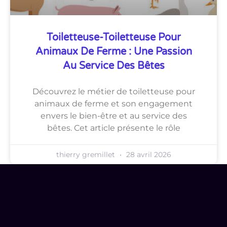
Toiletteuse-Toiletteuse Pour
Animaux De Ferme : Une Passion
Au Service Des Bêtes
Découvrez le métier de toiletteuse pour
animaux de ferme et son engagement
envers le bien-être et au service des
bêtes. Cet article présente le rôle
thierry gremillet
28 avril 2026