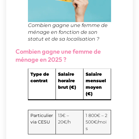
Combien gagne une femme de
ménage en fonction de son
statut et de sa localisation ?
Combien gagne une femme de
ménage en 2025 ?
Type de
Salaire
Salaire
contrat
horaire
mensuel
brut (€)
moyen
(€)
Particulier
13€ –
1 800€ – 2
via CESU
20€/h
500€/moi
s