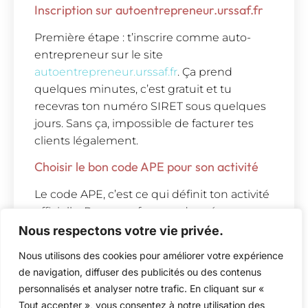
Inscription sur autoentrepreneur.urssaf.fr
Première étape : t’inscrire comme auto-
entrepreneur sur le site
autoentrepreneur.urssaf.fr
. Ça prend
quelques minutes, c’est gratuit et tu
recevras ton numéro SIRET sous quelques
jours. Sans ça, impossible de facturer tes
clients légalement.
Choisir le bon code APE pour son activité
Le code APE, c’est ce qui définit ton activité
officielle. Pour une femme de ménage,
c’est
8121Z
(« Nettoyage courant des
Nous respectons votre vie privée.
bâtiments »). Ça te servira pour tes
Nous utilisons des cookies pour améliorer votre expérience
déclarations et pour ouvrir un compte pro si
de navigation, diffuser des publicités ou des contenus
besoin.
personnalisés et analyser notre trafic. En cliquant sur «
Fixer ses tarifs et établir des devis
Tout accepter », vous consentez à notre utilisation des