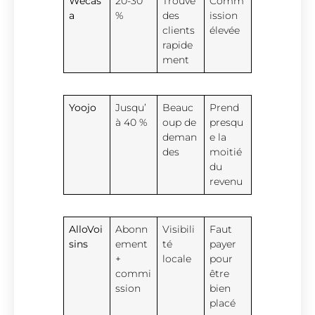
Wecas
20-30
Trouve
Comm
a
%
des
ission
clients
élevée
rapide
ment
Yoojo
Jusqu’
Beauc
Prend
à 40 %
oup de
presqu
deman
e la
des
moitié
du
revenu
AlloVoi
Abonn
Visibili
Faut
sins
ement
té
payer
+
locale
pour
commi
être
ssion
bien
placé