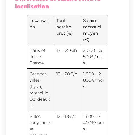
localisation
Localisati
Tarif
Salaire
on
horaire
mensuel
brut (€)
moyen
(€)
Paris et
15 – 25€/h
2 000 – 3
Île-de-
500€/moi
France
s
Grandes
13 – 20€/h
1 800 – 2
villes
800€/moi
(Lyon,
s
Marseille,
Bordeaux
…)
Villes
12 – 18€/h
1 600 – 2
moyennes
400€/moi
et
s