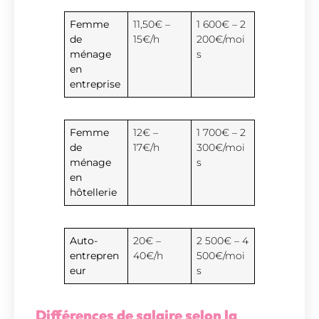
Femme
11,50€ –
1 600€ – 2
de
15€/h
200€/moi
ménage
s
en
entreprise
Femme
12€ –
1 700€ – 2
de
17€/h
300€/moi
ménage
s
en
hôtellerie
Auto-
20€ –
2 500€ – 4
entrepren
40€/h
500€/moi
eur
s
Différences de salaire selon la