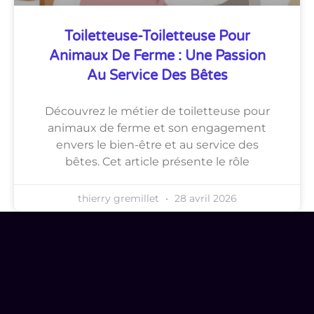
Toiletteuse-Toiletteuse Pour
Animaux De Ferme : Une Passion
Au Service Des Bêtes
Découvrez le métier de toiletteuse pour
animaux de ferme et son engagement
envers le bien-être et au service des
bêtes. Cet article présente le rôle
thierry gremillet
28 avril 2026