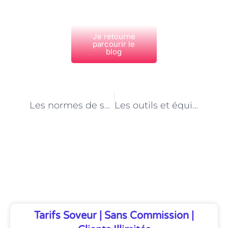
Je retourne
parcourir le
blog
PRÉCÉDENT
NEXT
Les normes de sécurité en vigueur pour une intervention sur une toiture à Paris
Les outils et équipements nécessaires pour une rénovation de toiture à Paris
Découvrez Également
Tarifs Soveur | Sans Commission |