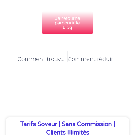
Je retourne
parcourir le
blog
PRÉCÉDENT
NEXT
Comment trouver un emploi de maçon à Paris ?
Comment réduire les coûts lors d’une rénovation de toiture à Paris?
Découvrez Également
Tarifs Soveur | Sans Commission |
Clients Illimités