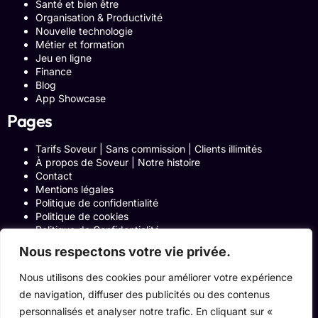
Santé et bien être
Organisation & Productivité
Nouvelle technologie
Métier et formation
Jeu en ligne
Finance
Blog
App Showcase
Pages
Tarifs Soveur | Sans commission | Clients illimités
À propos de Soveur | Notre histoire
Contact
Mentions légales
Politique de confidentialité
Politique de cookies
Politique de Confidentialité
Formulaire de contact
Nous respectons votre vie privée.
Blog
Notre histoire
Nous utilisons des cookies pour améliorer votre expérience
Programme Affiliation
de navigation, diffuser des publicités ou des contenus
Conditions générales d’utilisation
ACCUEIL
personnalisés et analyser notre trafic. En cliquant sur «