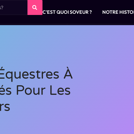
C’EST QUOI SOVEUR ?
NOTRE HISTO
Équestres À
tés Pour Les
rs