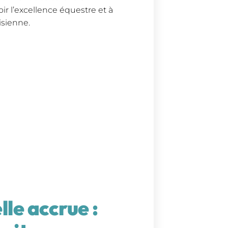
r l’excellence équestre et à
isienne.
lle accrue :