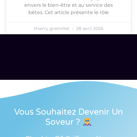
envers le bien-être et au service des
bêtes. Cet article présente le rôle
thierry gremillet
28 avril 2026
Vous Souhaitez Devenir Un
Soveur
?