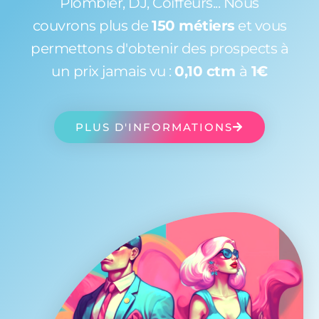
Plombier, DJ, Coiffeurs... Nous
couvrons plus de
150 métiers
et vous
permettons d'obtenir des prospects à
un prix jamais vu :
0,10 ctm
à
1€
PLUS D'INFORMATIONS