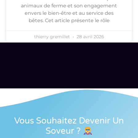
animaux de ferme et son engagement
envers le bien-être et au service des
bêtes. Cet article présente le rôle
thierry gremillet
28 avril 2026
Vous Souhaitez Devenir Un
Soveur
?