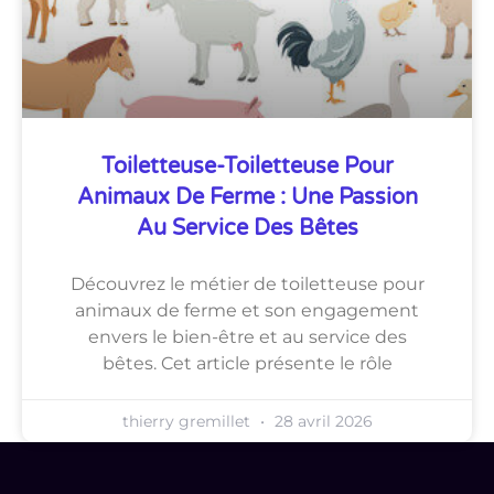
Toiletteuse-Toiletteuse Pour
Animaux De Ferme : Une Passion
Au Service Des Bêtes
Découvrez le métier de toiletteuse pour
animaux de ferme et son engagement
envers le bien-être et au service des
bêtes. Cet article présente le rôle
thierry gremillet
28 avril 2026