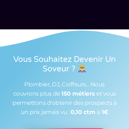
Vous Souhaitez Devenir Un
Soveur
?
Plombier, DJ, Coiffeurs... Nous
couvrons plus de
150 métiers
et vous
permettons d'obtenir des prospects à
un prix jamais vu :
0,10 ctm
à
1€