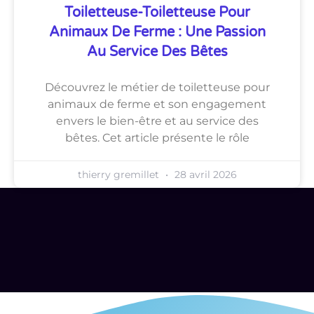
Toiletteuse-Toiletteuse Pour
Animaux De Ferme : Une Passion
Au Service Des Bêtes
Découvrez le métier de toiletteuse pour
animaux de ferme et son engagement
envers le bien-être et au service des
bêtes. Cet article présente le rôle
thierry gremillet
28 avril 2026