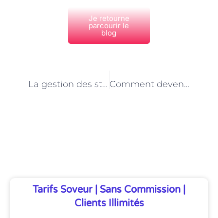
Je retourne
parcourir le
blog
PRÉCÉDENT
NEXT
La gestion des stocks en e-commerce à Paris : conseils du consultant
Comment devenir consultant en transformation digitale à Paris : compétences et formations nécessaires
Découvrez Également
Tarifs Soveur | Sans Commission |
Clients Illimités