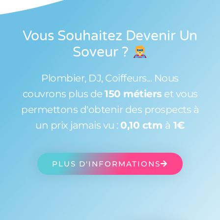
Vous Souhaitez Devenir Un
Soveur
?
Plombier, DJ, Coiffeurs... Nous
couvrons plus de
150 métiers
et vous
permettons d'obtenir des prospects à
un prix jamais vu :
0,10 ctm
à
1€
PLUS D'INFORMATIONS