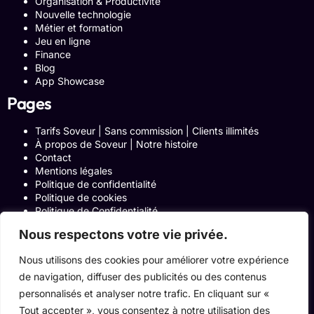
Organisation & Productivité
Nouvelle technologie
Métier et formation
Jeu en ligne
Finance
Blog
App Showcase
Pages
Tarifs Soveur | Sans commission | Clients illimités
À propos de Soveur | Notre histoire
Contact
Mentions légales
Politique de confidentialité
Politique de cookies
Politique de Confidentialité
Formulaire de contact
Nous respectons votre vie privée.
Blog
Notre histoire
Nous utilisons des cookies pour améliorer votre expérience
Programme Affiliation
de navigation, diffuser des publicités ou des contenus
Conditions générales d’utilisation
ACCUEIL
personnalisés et analyser notre trafic. En cliquant sur «
Onglets Zone Affilié
Tout accepter », vous consentez à notre utilisation des