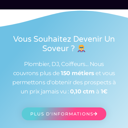
Vous Souhaitez Devenir Un
Soveur
?
Plombier, DJ, Coiffeurs... Nous
couvrons plus de
150 métiers
et vous
permettons d'obtenir des prospects à
un prix jamais vu :
0,10 ctm
à
1€
PLUS D'INFORMATIONS