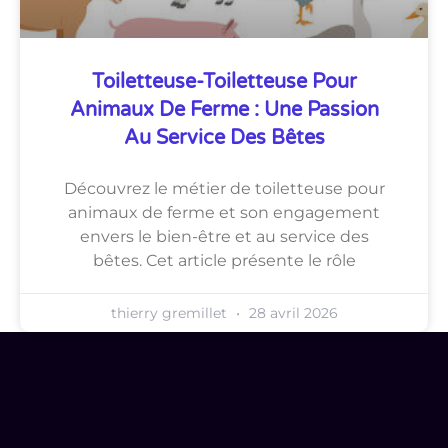
Toiletteuse-Toiletteuse Pour
Animaux De Ferme : Une Passion
Au Service Des Bêtes
Découvrez le métier de toiletteuse pour
animaux de ferme et son engagement
envers le bien-être et au service des
bêtes. Cet article présente le rôle
thierry gremillet
28 avril 2026