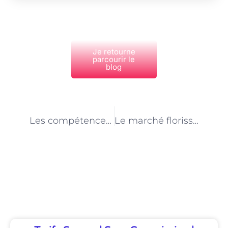
Je retourne
parcourir le
blog
PRÉCÉDENT
NEXT
Les compétences clés d’un consultant en e-commerce à Paris
Le marché florissant du e-commerce à Paris : l’opportunité pour les consultants
Découvrez Également