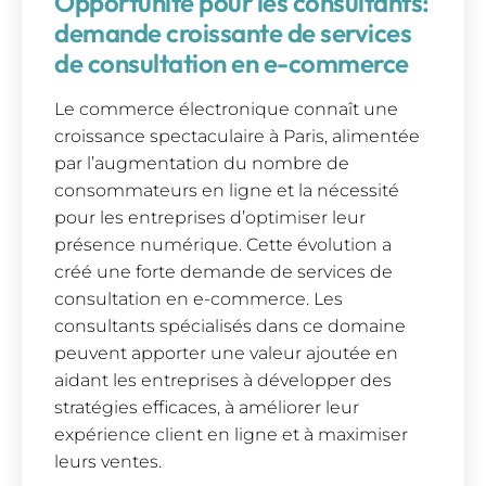
Opportunité pour les consultants:
demande croissante de services
de consultation en e-commerce
Le commerce électronique connaît une
croissance spectaculaire à Paris, alimentée
par l’augmentation du nombre de
consommateurs en ligne et la nécessité
pour les entreprises d’optimiser leur
présence numérique. Cette évolution a
créé une forte demande de services de
consultation en e-commerce. Les
consultants spécialisés dans ce domaine
peuvent apporter une valeur ajoutée en
aidant les entreprises à développer des
stratégies efficaces, à améliorer leur
expérience client en ligne et à maximiser
leurs ventes.