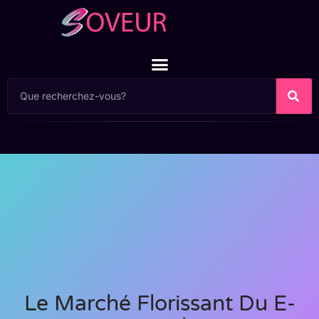
Le Marché Florissant Du E-