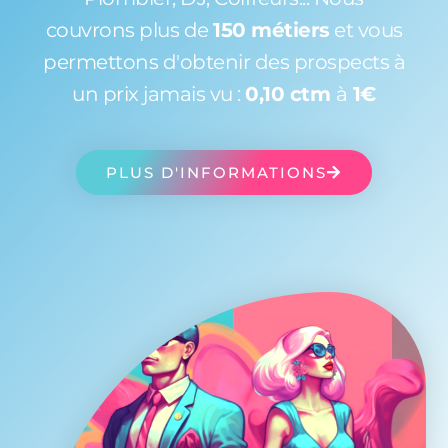
couvrons plus de
150 métiers
et vous
permettons d'obtenir des prospects à
un prix jamais vu :
0,10 ctm
à
1€
PLUS D'INFORMATIONS