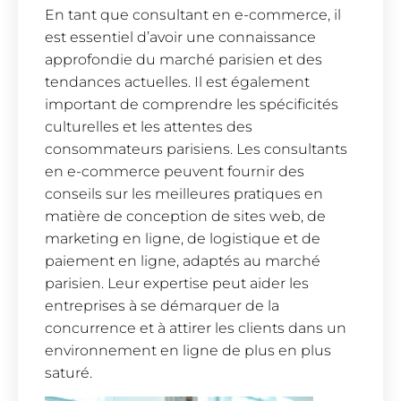
En tant que consultant en e-commerce, il
est essentiel d’avoir une connaissance
approfondie du marché parisien et des
tendances actuelles. Il est également
important de comprendre les spécificités
culturelles et les attentes des
consommateurs parisiens. Les consultants
en e-commerce peuvent fournir des
conseils sur les meilleures pratiques en
matière de conception de sites web, de
marketing en ligne, de logistique et de
paiement en ligne, adaptés au marché
parisien. Leur expertise peut aider les
entreprises à se démarquer de la
concurrence et à attirer les clients dans un
environnement en ligne de plus en plus
saturé.