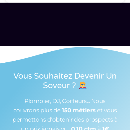
Vous Souhaitez Devenir Un
Soveur
?
Plombier, DJ, Coiffeurs... Nous
couvrons plus de
150 métiers
et vous
permettons d'obtenir des prospects à
un prix jamais vu :
0,10 ctm
à
1€