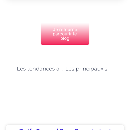
Je retourne
parcourir le
blog
PRÉCÉDENT
NEXT
Les tendances actuelles dans le domaine de l’alimentation animale à Paris
Les principaux secteurs d’emploi pour les spécialistes de l’alimentation animale à Paris
Découvrez Également