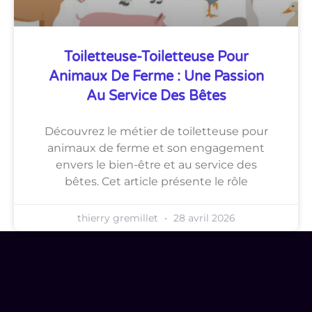
Toiletteuse-Toiletteuse Pour
Animaux De Ferme : Une Passion
Au Service Des Bêtes
Découvrez le métier de toiletteuse pour
animaux de ferme et son engagement
envers le bien-être et au service des
bêtes. Cet article présente le rôle
thierry gremillet
28 avril 2026