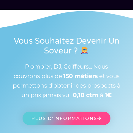
Vous Souhaitez Devenir Un
Soveur
?
Plombier, DJ, Coiffeurs... Nous
couvrons plus de
150 métiers
et vous
permettons d'obtenir des prospects à
un prix jamais vu :
0,10 ctm
à
1€
PLUS D'INFORMATIONS