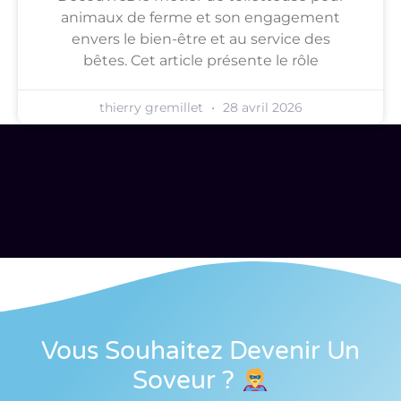
animaux de ferme et son engagement
envers le bien-être et au service des
bêtes. Cet article présente le rôle
thierry gremillet
28 avril 2026
Vous Souhaitez Devenir Un
Soveur
?