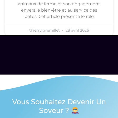
animaux de ferme et son engagement
envers le bien-être et au service des
bêtes. Cet article présente le rôle
thierry gremillet
28 avril 2026
Vous Souhaitez Devenir Un
Soveur
?