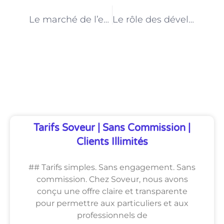
PRÉCÉDENT
NEXT
Le marché de l’emploi pour les développeurs web à Paris : tendances et perspectives
Le rôle des développeurs web dans la transformation numérique des entreprises parisiennes »
Découvrez Également
Tarifs Soveur | Sans Commission |
Clients Illimités
## Tarifs simples. Sans engagement. Sans
commission. Chez Soveur, nous avons
conçu une offre claire et transparente
pour permettre aux particuliers et aux
professionnels de