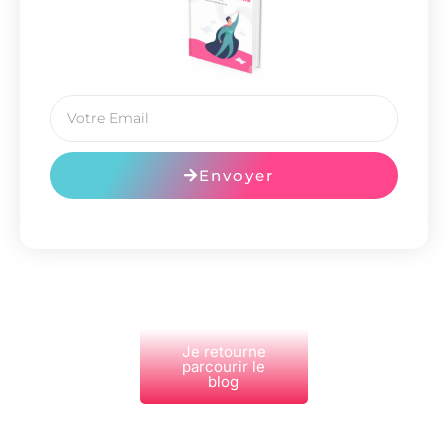
Envoyer
Je retourne
parcourir le
blog