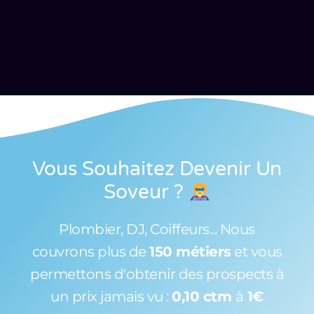
Vous Souhaitez Devenir Un
Soveur
?
Plombier, DJ, Coiffeurs... Nous
couvrons plus de
150 métiers
et vous
permettons d'obtenir des prospects à
un prix jamais vu :
0,10 ctm
à
1€