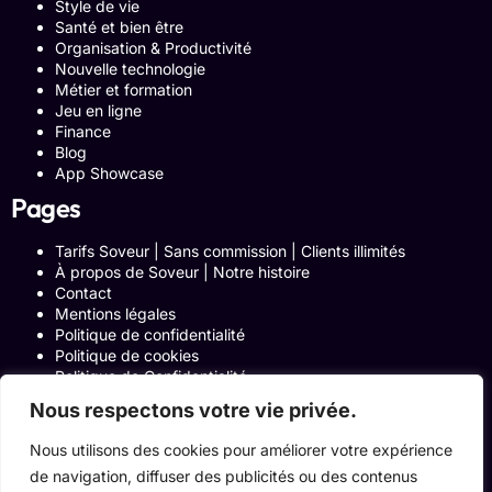
Style de vie
Santé et bien être
Organisation & Productivité
Nouvelle technologie
Métier et formation
Jeu en ligne
Finance
Blog
App Showcase
Pages
Tarifs Soveur | Sans commission | Clients illimités
À propos de Soveur | Notre histoire
Contact
Mentions légales
Politique de confidentialité
Politique de cookies
Politique de Confidentialité
Formulaire de contact
Nous respectons votre vie privée.
Blog
Notre histoire
Nous utilisons des cookies pour améliorer votre expérience
Programme Affiliation
de navigation, diffuser des publicités ou des contenus
Conditions générales d’utilisation