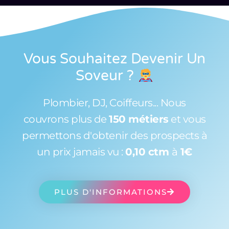
Vous Souhaitez Devenir Un
Soveur
?
Plombier, DJ, Coiffeurs... Nous
couvrons plus de
150 métiers
et vous
permettons d'obtenir des prospects à
un prix jamais vu :
0,10 ctm
à
1€
PLUS D'INFORMATIONS