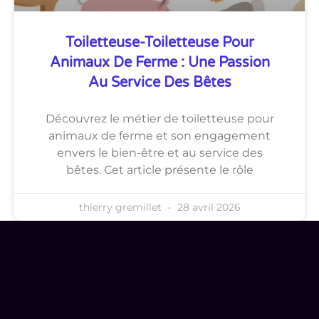
Toiletteuse-Toiletteuse Pour
Animaux De Ferme : Une Passion
Au Service Des Bêtes
Découvrez le métier de toiletteuse pour
animaux de ferme et son engagement
envers le bien-être et au service des
bêtes. Cet article présente le rôle
thierry gremillet
28 avril 2026