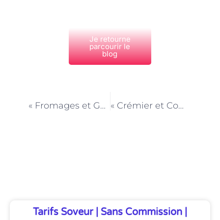
Je retourne
parcourir le
blog
PRÉCÉDENT
NEXT
« Fromages et Gestion des Allergies Alimentaires : Conseils du Crémier »
« Crémier et Communication avec les Clients : Conseils et Échanges »
Découvrez Également
Tarifs Soveur | Sans Commission |