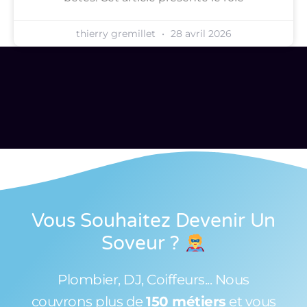
thierry gremillet
28 avril 2026
Vous Souhaitez Devenir Un
Soveur
?
Plombier, DJ, Coiffeurs... Nous
couvrons plus de
150 métiers
et vous