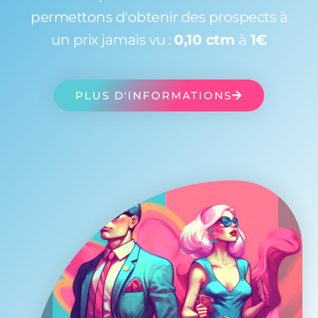
permettons d'obtenir des prospects à
un prix jamais vu :
0,10 ctm
à
1€
PLUS D'INFORMATIONS