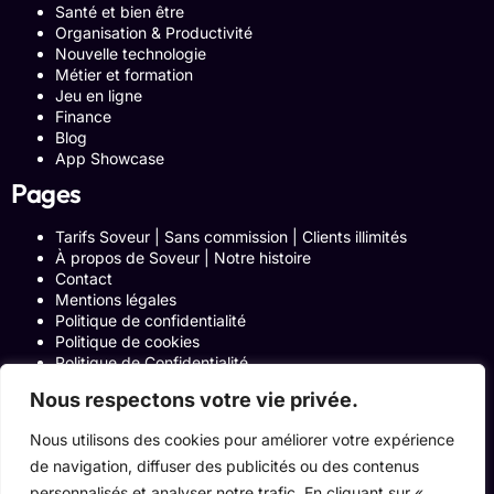
Santé et bien être
Organisation & Productivité
Nouvelle technologie
Métier et formation
Jeu en ligne
Finance
Blog
App Showcase
Pages
Tarifs Soveur | Sans commission | Clients illimités
À propos de Soveur | Notre histoire
Contact
Mentions légales
Politique de confidentialité
Politique de cookies
Politique de Confidentialité
Formulaire de contact
Nous respectons votre vie privée.
Blog
Notre histoire
Nous utilisons des cookies pour améliorer votre expérience
Programme Affiliation
de navigation, diffuser des publicités ou des contenus
Conditions générales d’utilisation
ACCUEIL
personnalisés et analyser notre trafic. En cliquant sur «