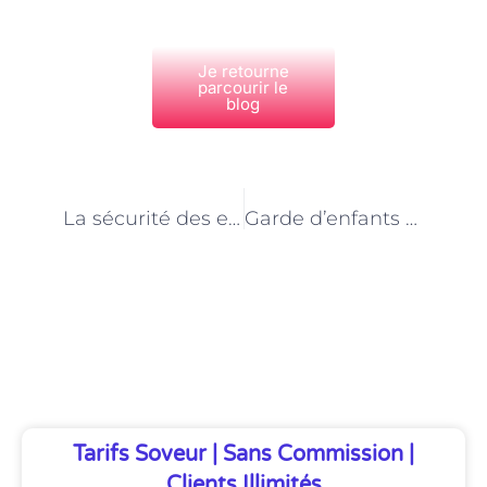
Je retourne
parcourir le
blog
PRÉCÉDENT
NEXT
La sécurité des enfants : un aspect primordial pour les gardes d’enfants à domicile à Paris
Garde d’enfants à domicile à Paris : quelles sont les obligations légales ?
Découvrez Également
Tarifs Soveur | Sans Commission |
Clients Illimités