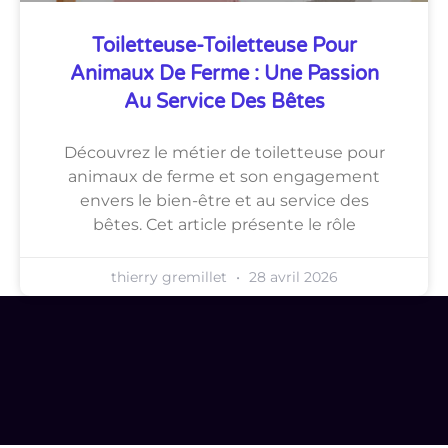
Toiletteuse-Toiletteuse Pour
Animaux De Ferme : Une Passion
Au Service Des Bêtes
Découvrez le métier de toiletteuse pour
animaux de ferme et son engagement
envers le bien-être et au service des
bêtes. Cet article présente le rôle
thierry gremillet
28 avril 2026