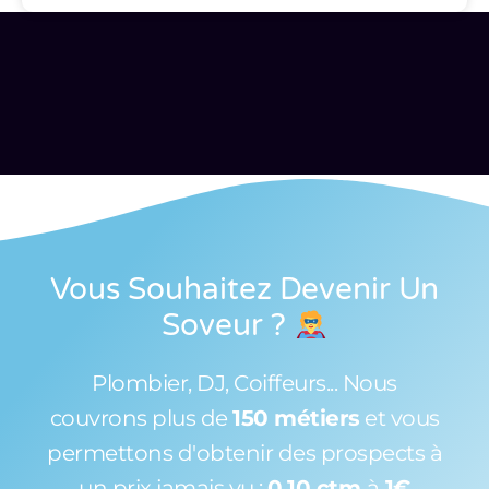
Vous Souhaitez Devenir Un
Soveur
?
Plombier, DJ, Coiffeurs... Nous
couvrons plus de
150 métiers
et vous
permettons d'obtenir des prospects à
un prix jamais vu :
0,10 ctm
à
1€