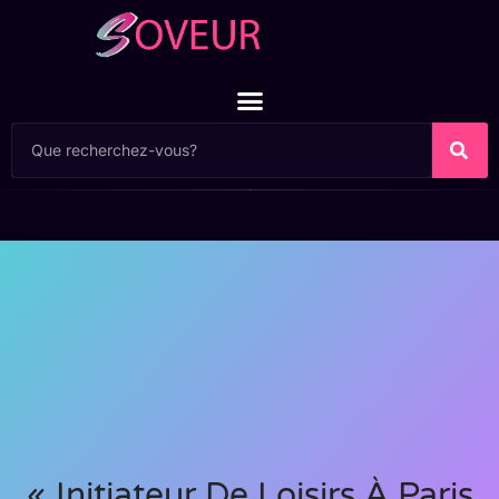
« Initiateur De Loisirs À Paris