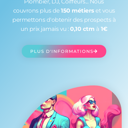
Plombier, DJ, Coiffeurs... Nous
couvrons plus de
150 métiers
et vous
permettons d'obtenir des prospects à
un prix jamais vu :
0,10 ctm
à
1€
PLUS D'INFORMATIONS