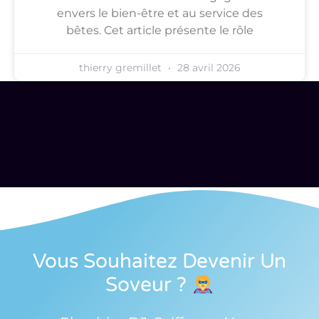
envers le bien-être et au service des
bêtes. Cet article présente le rôle
thierry gremillet
28 avril 2026
Vous Souhaitez Devenir Un
Soveur
?