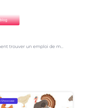
 blog
NEXT
« Comment trouver un emploi de monteur échafaudeur à Paris »
p Showcase