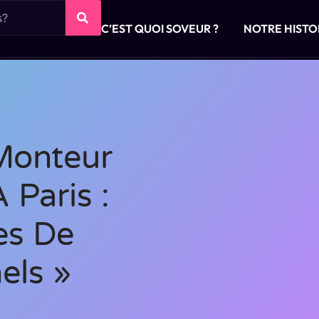
C’EST QUOI SOVEUR ?
NOTRE HISTO
 Monteur
 Paris :
es De
els »