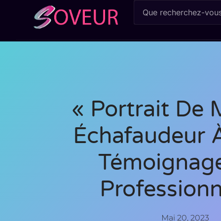
« Portrait De
Échafaudeur À
Témoignag
Professionn
Mai 20, 2023