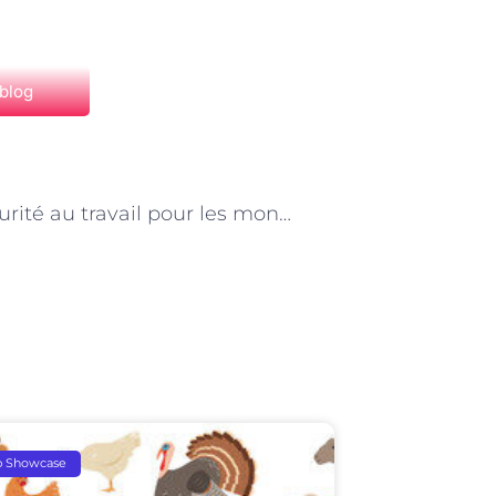
 blog
NEXT
« La sécurité au travail pour les monteurs échafaudeurs à Paris »
p Showcase