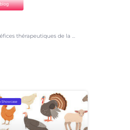
 blog
NEXT
Les bénéfices thérapeutiques de la garde d’animaux de compagnie à Paris
p Showcase