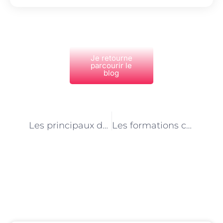
Je retourne
parcourir le
blog
PRÉCÉDENT
NEXT
Les principaux défis rencontrés par les maçons à Paris
Les formations continues pour les maçons à Paris
Découvrez Également