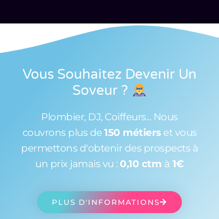
Vous Souhaitez Devenir Un
Soveur
?
Plombier, DJ, Coiffeurs... Nous
couvrons plus de
150 métiers
et vous
permettons d'obtenir des prospects à
un prix jamais vu :
0,10 ctm
à
1€
PLUS D'INFORMATIONS