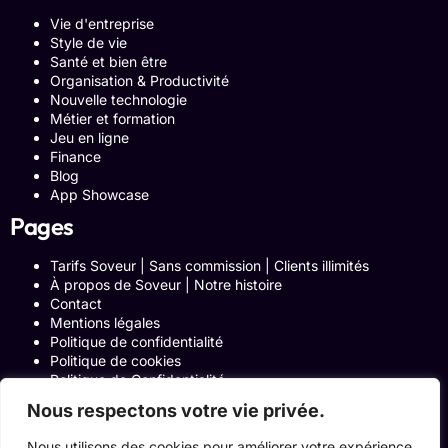
Vie d'entreprise
Style de vie
Santé et bien être
Organisation & Productivité
Nouvelle technologie
Métier et formation
Jeu en ligne
Finance
Blog
App Showcase
Pages
Tarifs Soveur | Sans commission | Clients illimités
À propos de Soveur | Notre histoire
Contact
Mentions légales
Politique de confidentialité
Politique de cookies
Politique de Confidentialité
Formulaire de contact
Nous respectons votre vie privée.
Blog
Notre histoire
Nous utilisons des cookies pour améliorer votre expérience