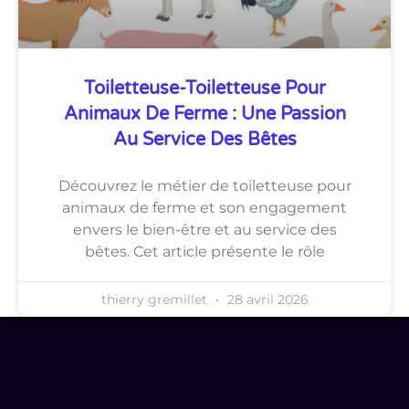
Toiletteuse-Toiletteuse Pour
Animaux De Ferme : Une Passion
Au Service Des Bêtes
Découvrez le métier de toiletteuse pour
animaux de ferme et son engagement
envers le bien-être et au service des
bêtes. Cet article présente le rôle
thierry gremillet
28 avril 2026