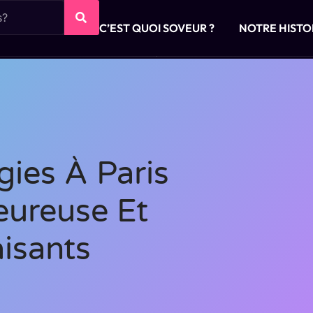
C’EST QUOI SOVEUR ?
NOTRE HISTO
ies À Paris
eureuse Et
aisants