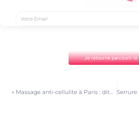
Je retourne parcourir le
PRÉCÉDENT
« Massage anti-cellulite à Paris : dites adieu à la peau d’orange avec nos techniques spécialisées »
Découvrez Également