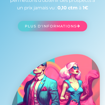
permettons d'obtenir des prospects à
un prix jamais vu :
0,10 ctm
à
1€
PLUS D'INFORMATIONS