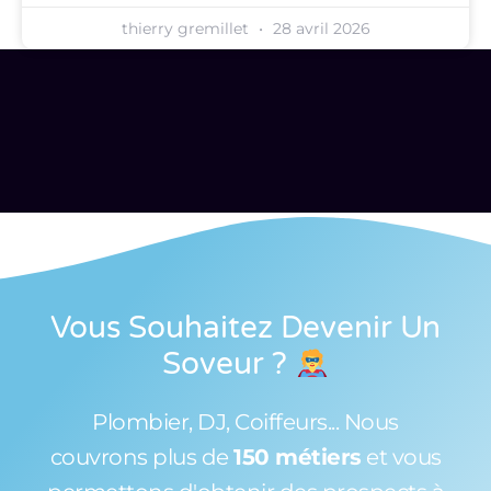
thierry gremillet
28 avril 2026
Vous Souhaitez Devenir Un
Soveur
?
Plombier, DJ, Coiffeurs... Nous
couvrons plus de
150 métiers
et vous