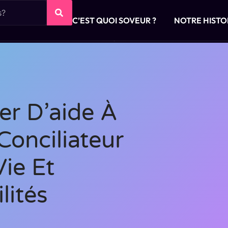
C’EST QUOI SOVEUR ?
NOTRE HISTO
er D’aide À
Conciliateur
Vie Et
lités