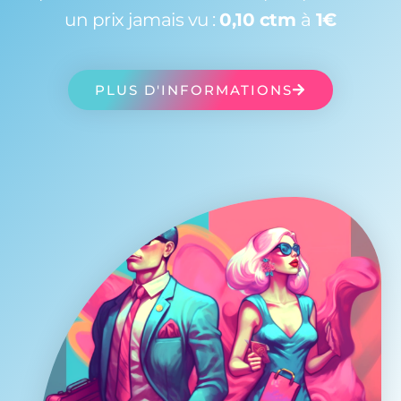
un prix jamais vu :
0,10 ctm
à
1€
PLUS D'INFORMATIONS