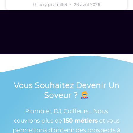
thierry gremillet
28 avril 2026
Vous Souhaitez Devenir Un
Soveur
?
Plombier, DJ, Coiffeurs... Nous
couvrons plus de
150 métiers
et vous
permettons d'obtenir des prospects à