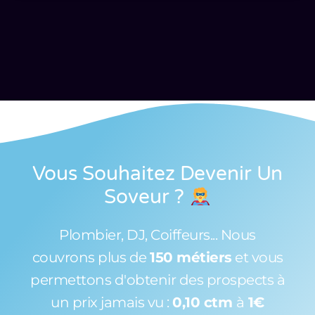
Vous Souhaitez Devenir Un
Soveur
?
Plombier, DJ, Coiffeurs... Nous
couvrons plus de
150 métiers
et vous
permettons d'obtenir des prospects à
un prix jamais vu :
0,10 ctm
à
1€