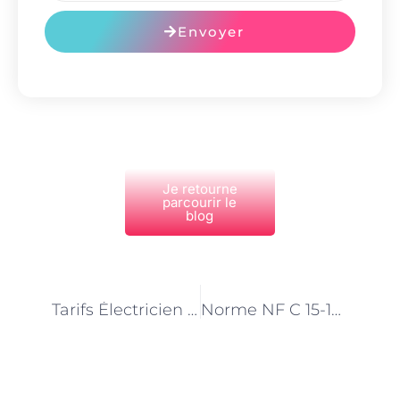
Envoyer
Je retourne
parcourir le
blog
PRÉCÉDENT
NEXT
Tarifs Électricien 2025 : Fixez Vos Prix & Devenez Vraiment Rentable !
Norme NF C 15-100 : Ce que personne ne te dit (et qui pourrait te coûter cher !)