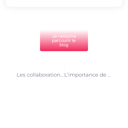
Je retourne
parcourir le
blog
PRÉCÉDENT
NEXT
Les collaborations entre les spécialistes de l’alimentation animale à Paris et les vétérinaires
L’importance de l’éthique dans le métier de spécialiste de l’alimentation animale à Paris
Découvrez Également