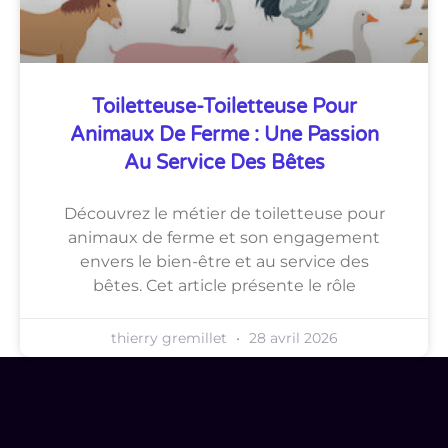
Toiletteuse-Toiletteuse Pour
Animaux De Ferme : Une Passion
Au Service Des Bêtes
Découvrez le métier de toiletteuse pour
animaux de ferme et son engagement
envers le bien-être et au service des
bêtes. Cet article présente le rôle
thierry gremillet
28 avril 2026