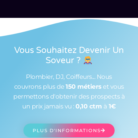
Vous Souhaitez Devenir Un
Soveur
?
Plombier, DJ, Coiffeurs... Nous
couvrons plus de
150 métiers
et vous
permettons d'obtenir des prospects à
un prix jamais vu :
0,10 ctm
à
1€
PLUS D'INFORMATIONS