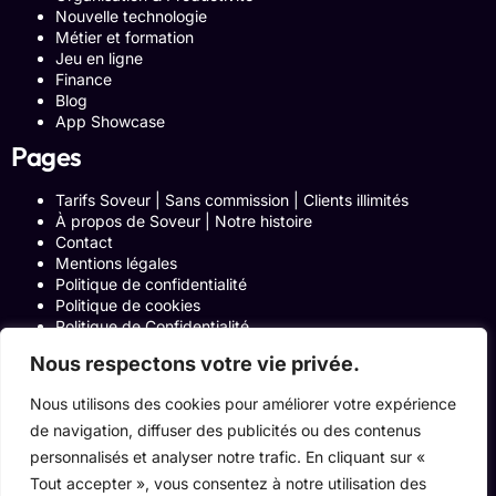
Nouvelle technologie
Métier et formation
Jeu en ligne
Finance
Blog
App Showcase
Pages
Tarifs Soveur | Sans commission | Clients illimités
À propos de Soveur | Notre histoire
Contact
Mentions légales
Politique de confidentialité
Politique de cookies
Politique de Confidentialité
Formulaire de contact
Nous respectons votre vie privée.
Blog
Notre histoire
Nous utilisons des cookies pour améliorer votre expérience
Programme Affiliation
de navigation, diffuser des publicités ou des contenus
Conditions générales d’utilisation
ACCUEIL
personnalisés et analyser notre trafic. En cliquant sur «
Onglets Zone Affilié
Tout accepter », vous consentez à notre utilisation des
Le Blog