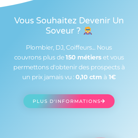
Vous Souhaitez Devenir Un
Soveur
?
Plombier, DJ, Coiffeurs... Nous
couvrons plus de
150 métiers
et vous
permettons d'obtenir des prospects à
un prix jamais vu :
0,10 ctm
à
1€
PLUS D'INFORMATIONS