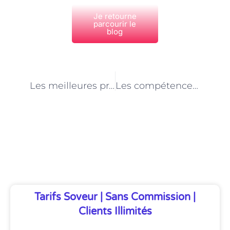
Je retourne
parcourir le
blog
PRÉCÉDENT
NEXT
Les meilleures pratiques de conception d’interfaces pour les applications mobiles à Paris
Les compétences non techniques importantes pour les développeurs d’applications mobiles à Paris
Découvrez Également
Tarifs Soveur | Sans Commission |
Clients Illimités