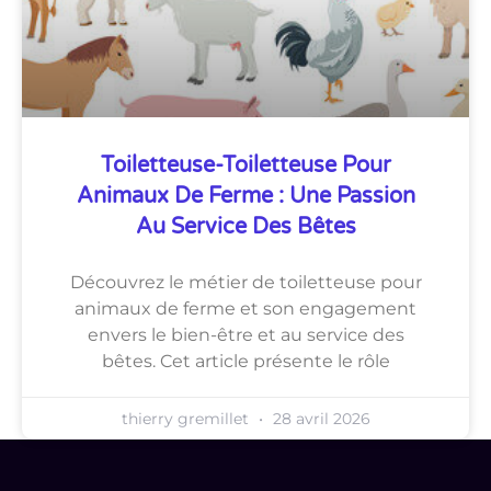
Toiletteuse-Toiletteuse Pour
Animaux De Ferme : Une Passion
Au Service Des Bêtes
Découvrez le métier de toiletteuse pour
animaux de ferme et son engagement
envers le bien-être et au service des
bêtes. Cet article présente le rôle
thierry gremillet
28 avril 2026