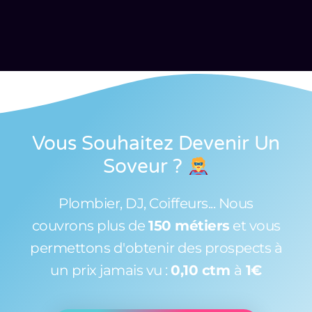
Vous Souhaitez Devenir Un
Soveur
?
Plombier, DJ, Coiffeurs... Nous
couvrons plus de
150 métiers
et vous
permettons d'obtenir des prospects à
un prix jamais vu :
0,10 ctm
à
1€