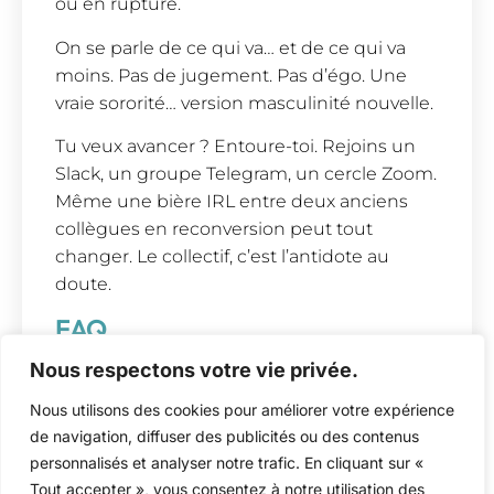
ou en rupture.
On se parle de ce qui va… et de ce qui va
moins. Pas de jugement. Pas d’égo. Une
vraie sororité… version masculinité nouvelle.
Tu veux avancer ? Entoure-toi. Rejoins un
Slack, un groupe Telegram, un cercle Zoom.
Même une bière IRL entre deux anciens
collègues en reconversion peut tout
changer. Le collectif, c’est l’antidote au
doute.
FAQ
Nous respectons votre vie privée.
Est-ce que le freelancing est fait pour
moi ?
Nous utilisons des cookies pour améliorer votre expérience
Oui, si vous cherchez liberté, sens et
de navigation, diffuser des publicités ou des contenus
autonomie dans votre travail.
personnalisés et analyser notre trafic. En cliquant sur «
Tout accepter », vous consentez à notre utilisation des