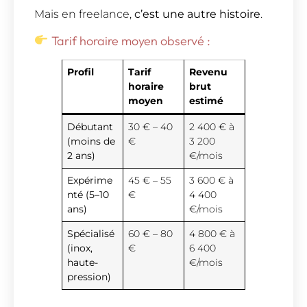
Mais en freelance,
c’est une autre histoire
.
Tarif horaire moyen observé :
Profil
Tarif
Revenu
horaire
brut
moyen
estimé
Débutant
30 € – 40
2 400 € à
(moins de
€
3 200
2 ans)
€/mois
Expérime
45 € – 55
3 600 € à
nté (5–10
€
4 400
ans)
€/mois
Spécialisé
60 € – 80
4 800 € à
(inox,
€
6 400
haute-
€/mois
pression)