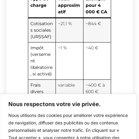
charge
approxim
pour 4
atif
000 € CA
Cotisation
~21,1 %
~844 €
s sociales
(URSSAF)
Impôt
~1 %
~40 €
(verseme
nt
libératoire
, si activé)
Frais
variable
~400 € à
divers
600 €
(matos,
Nous respectons votre vie privée.
essence,
etc.)
Nous utilisons des cookies pour améliorer votre expérience
de navigation, diffuser des publicités ou des contenus
personnalisés et analyser notre trafic. En cliquant sur «
Résultat ?
Sur 4 000 €
de chiffre
Tout accepter », vous consentez à notre utilisation des
d’affaires
, il te reste environ
2 500