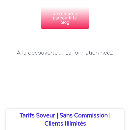
Je retourne
parcourir le
blog
PRÉCÉDENT
NEXT
À la découverte des prestations haut de gamme des pensions pour chiens et chats à Paris
La formation nécessaire pour travailler dans un pensionnat pour chiens et chats à Paris
Découvrez Également
Tarifs Soveur | Sans Commission |
Clients Illimités