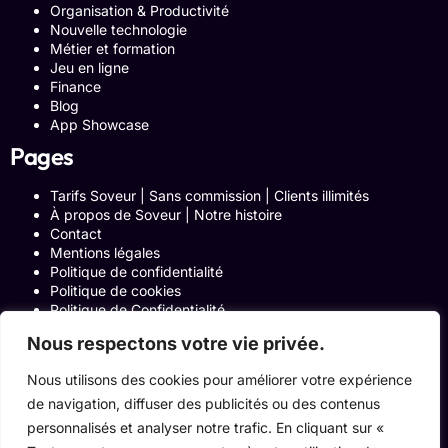
Organisation & Productivité
Nouvelle technologie
Métier et formation
Jeu en ligne
Finance
Blog
App Showcase
Pages
Tarifs Soveur | Sans commission | Clients illimités
À propos de Soveur | Notre histoire
Contact
Mentions légales
Politique de confidentialité
Politique de cookies
Politique de Confidentialité
Formulaire de contact
Nous respectons votre vie privée.
Blog
Notre histoire
Nous utilisons des cookies pour améliorer votre expérience
Programme Affiliation
de navigation, diffuser des publicités ou des contenus
Conditions générales d’utilisation
ACCUEIL
personnalisés et analyser notre trafic. En cliquant sur «
Onglets Zone Affilié