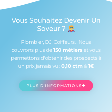
Vous Souhaitez Devenir Un
Soveur
?
Plombier, DJ, Coiffeurs... Nous
couvrons plus de
150 métiers
et vous
permettons d'obtenir des prospects à
un prix jamais vu :
0,10 ctm
à
1€
PLUS D'INFORMATIONS