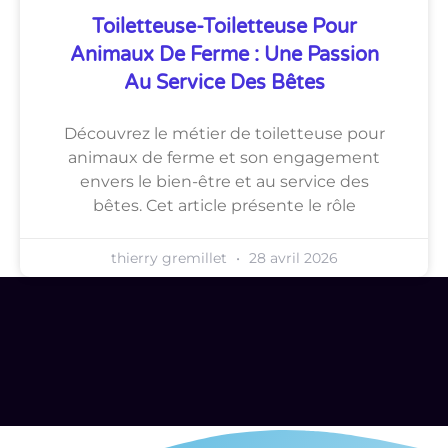
Toiletteuse-Toiletteuse Pour
Animaux De Ferme : Une Passion
Au Service Des Bêtes
Découvrez le métier de toiletteuse pour
animaux de ferme et son engagement
envers le bien-être et au service des
bêtes. Cet article présente le rôle
thierry gremillet
28 avril 2026