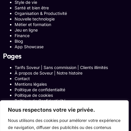
Style de vie
Santé et bien être
Organisation & Productivité
Nouvelle technologie
Métier et formation
Jeu en ligne
Finance
Blog
App Showcase
Pages
Tarifs Soveur | Sans commission | Clients illimités
À propos de Soveur | Notre histoire
Contact
Mentions légales
Politique de confidentialité
Politique de cookies
Politique de Confidentialité
Formulaire de contact
Nous respectons votre vie privée.
Blog
Notre histoire
Nous utilisons des cookies pour améliorer votre expérience
Programme Affiliation
de navigation, diffuser des publicités ou des contenus
Conditions générales d’utilisation