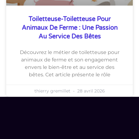
Toiletteuse-Toiletteuse Pour
Animaux De Ferme : Une Passion
Au Service Des Bêtes
Découvrez le métier de toiletteuse pour
animaux de ferme et son engagement
envers le bien-être et au service des
bêtes. Cet article présente le rôle
thierry gremillet
28 avril 2026