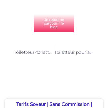
Je retourne
parcourir le
blog
PRÉCÉDENT
NEXT
Toiletteur-toiletteuse pour animaux de ferme : un regard bienveillant sur nos amis à plumes
Toiletteur pour animaux de ferme : un métier au contact de la nature
Découvrez Également
Tarifs Soveur | Sans Commission |