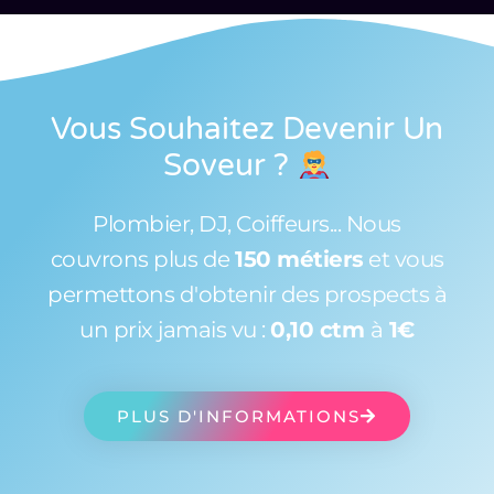
Vous Souhaitez Devenir Un
Soveur
?
Plombier, DJ, Coiffeurs... Nous
couvrons plus de
150 métiers
et vous
permettons d'obtenir des prospects à
un prix jamais vu :
0,10 ctm
à
1€
PLUS D'INFORMATIONS