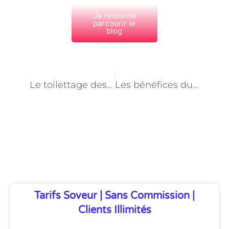
Je retourne
parcourir le
blog
PRÉCÉDENT
NEXT
Le toilettage des animaux de ferme : un équilibre entre esthétique et confort
Les bénéfices du toilettage régulier pour les animaux de ferme
Découvrez Également
Tarifs Soveur | Sans Commission |
Clients Illimités