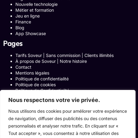
Nouvelle technologie
Métier et formation
Jeu en ligne
Finance
Blog
App Showcase
Pages
Tarifs Soveur | Sans commission | Clients illimités
À propos de Soveur | Notre histoire
Contact
Mentions légales
Politique de confidentialité
Politique de cookies
Politique de Confidentialité
Formulaire de contact
Nous respectons votre vie privée.
Blog
Notre histoire
Nous utilisons des cookies pour améliorer votre expérience
Programme Affiliation
de navigation, diffuser des publicités ou des contenus
Conditions générales d’utilisation
ACCUEIL
personnalisés et analyser notre trafic. En cliquant sur «
Onglets Zone Affilié
Tout accepter », vous consentez à notre utilisation des
Le Blog