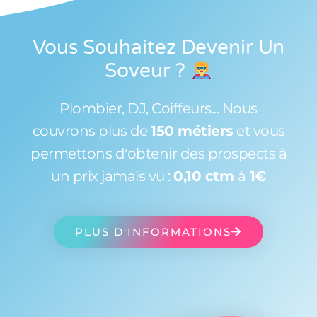
Vous Souhaitez Devenir Un
Soveur
?
Plombier, DJ, Coiffeurs... Nous
couvrons plus de
150 métiers
et vous
permettons d'obtenir des prospects à
un prix jamais vu :
0,10 ctm
à
1€
PLUS D'INFORMATIONS